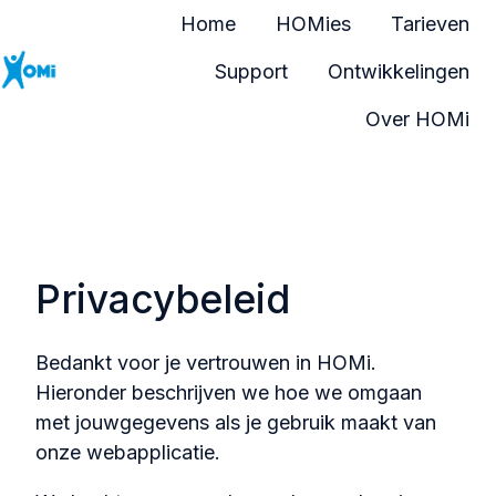
Home
HOMies
Tarieven
Support
Ontwikkelingen
H
Over HOMi
o
m
e
p
a
Privacybeleid
g
e
Bedankt voor je vertrouwen in HOMi.
Hieronder beschrijven we hoe we omgaan
met jouwgegevens als je gebruik maakt van
onze webapplicatie.